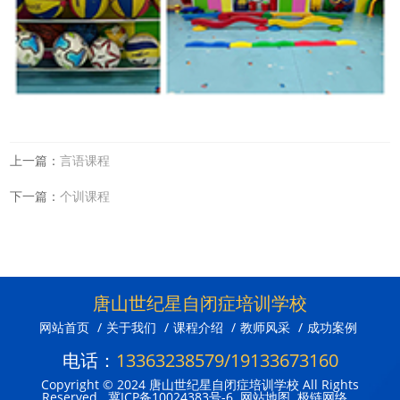
上一篇：
言语课程
下一篇：
个训课程
唐山世纪星自闭症培训学校
网站首页
/
关于我们
/
课程介绍
/
教师风采
/
成功案例
电话：
13363238579/19133673160
Copyright © 2024 唐山世纪星自闭症培训学校 All Rights
Reserved.
冀ICP备10024383号-6
网站地图
极链网络